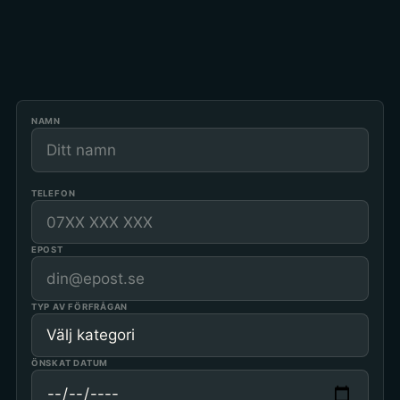
info@unikaupplevelser.se
EPOST
Dalgången 11, 374 37 Karlshamn
ADRESS
NAMN
TELEFON
EPOST
TYP AV FÖRFRÅGAN
ÖNSKAT DATUM