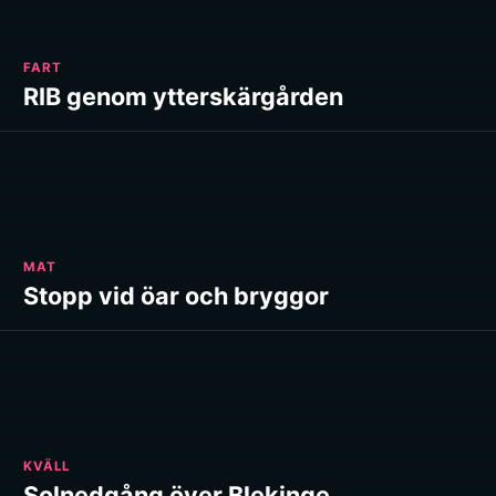
FART
RIB genom ytterskärgården
MAT
Stopp vid öar och bryggor
KVÄLL
Solnedgång över Blekinge