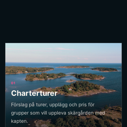
01
Charterturer
Förslag på turer, upplägg och pris för
grupper som vill uppleva skärgården med
kapten.